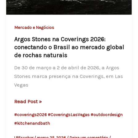
a
o
r
r
a
t
Mercado e Negócios
t
u
e
Argos Stones na Coverings 2026:
n
n
conectando o Brasil ao mercado global
i
t
de rochas naturais
d
o
a
De 30 de março a 2 de abril de 2026, a Argos
a
d
Stones marca presença na Coverings, em Las
o
e
Vegas
f
s
u
e
A
Read Post »
t
m
r
#coverings2026 #CoveringsLasVegas #outdoordesign
u
d
g
#kitchenandbath
r
i
o
o
f
s
LREscobar
/
março 25, 2026
/
Deixe um comentário
/