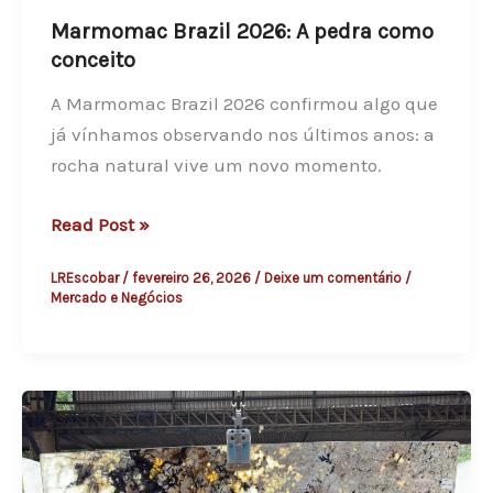
o
Marmomac Brazil 2026: A pedra como
B
conceito
r
A Marmomac Brazil 2026 confirmou algo que
a
já vínhamos observando nos últimos anos: a
s
rocha natural vive um novo momento.
i
l
M
Read Post »
a
a
o
LREscobar
/
fevereiro 26, 2026
/
Deixe um comentário
/
r
m
Mercado e Negócios
m
e
o
r
m
c
a
a
c
d
B
o