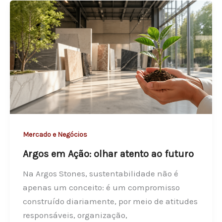
t
o
n
e
s
s
e
g
u
e
Mercado e Negócios
e
Argos em Ação: olhar atento ao futuro
m
Na Argos Stones, sustentabilidade não é
c
apenas um conceito: é um compromisso
r
construído diariamente, por meio de atitudes
e
responsáveis, organização,
s