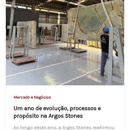
q
u
e
:
a
n
o
v
a
f
a
s
Mercado e Negócios
e
Um ano de evolução, processos e
d
propósito na Argos Stones
a
A
Ao longo deste ano, a Argos Stones reafirmou