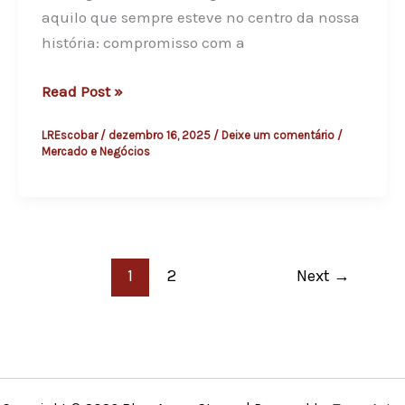
r
aquilo que sempre esteve no centro da nossa
g
história: compromisso com a
o
U
Read Post »
s
m
S
LREscobar
/
dezembro 16, 2025
/
Deixe um comentário
/
a
t
Mercado e Negócios
n
o
o
n
d
e
e
s
e
1
2
Next
→
v
o
l
u
ç