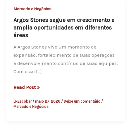
Mercado e Negócios
Argos Stones segue em crescimento e
amplia oportunidades em diferentes
áreas
A Argos Stones vive um momento de
expansão, fortalecimento de suas operações
e desenvolvimento contínuo de suas equipes.
Com esse […]
A
Read Post »
r
LREscobar
/
maio 27, 2026
/
Deixe um comentário
/
g
Mercado e Negócios
o
s
S