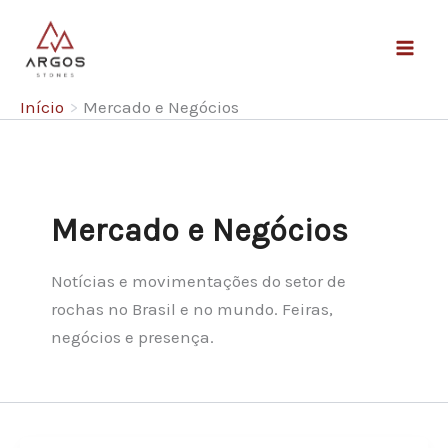
Ir
para
M
o
conteúdo
Início
Mercado e Negócios
a
i
n
Mercado e Negócios
M
Notícias e movimentações do setor de
e
rochas no Brasil e no mundo. Feiras,
negócios e presença.
n
u